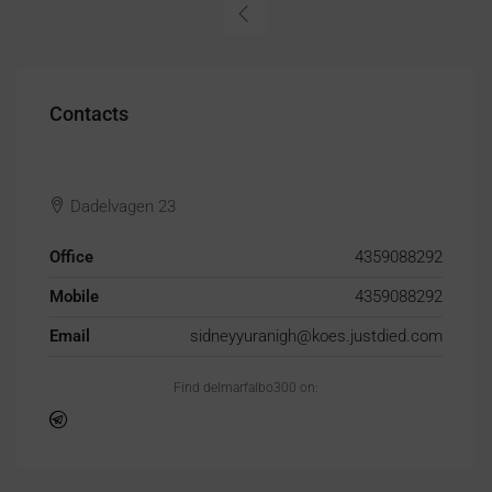
Contacts
Dadelvagen 23
Office
4359088292
Mobile
4359088292
Email
sidneyyuranigh@koes.justdied.com
Find delmarfalbo300 on: