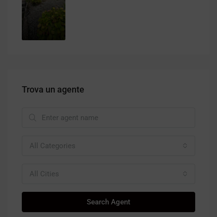
Trova un agente
All Categories
All Cities
Search Agent