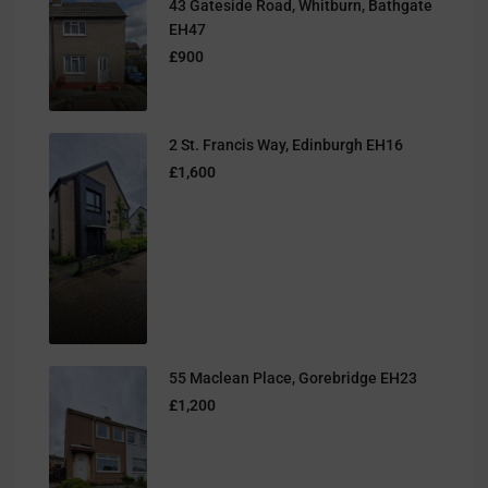
43 Gateside Road, Whitburn, Bathgate
EH47
£900
2 St. Francis Way, Edinburgh EH16
£1,600
55 Maclean Place, Gorebridge EH23
£1,200