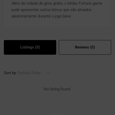
Além da rodada de giros grátis, o Midas Fortune game
pode apresentar outros bônus que são ativados
aleatoriamente durante o jogo base.
Listings (0)
Reviews (0)
Sort by:
Default Order
No listing found.