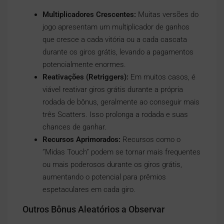
Multiplicadores Crescentes:
Muitas versões do
jogo apresentam um multiplicador de ganhos
que cresce a cada vitória ou a cada cascata
durante os giros grátis, levando a pagamentos
potencialmente enormes.
Reativações (Retriggers):
Em muitos casos, é
viável reativar giros grátis durante a própria
rodada de bônus, geralmente ao conseguir mais
três Scatters. Isso prolonga a rodada e suas
chances de ganhar.
Recursos Aprimorados:
Recursos como o
”Midas Touch” podem se tornar mais frequentes
ou mais poderosos durante os giros grátis,
aumentando o potencial para prêmios
espetaculares em cada giro.
Outros Bônus Aleatórios a Observar