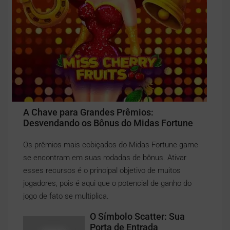
A Chave para Grandes Prêmios:
Desvendando os Bônus do Midas Fortune
Os prêmios mais cobiçados do Midas Fortune game
se encontram em suas rodadas de bônus. Ativar
esses recursos é o principal objetivo de muitos
jogadores, pois é aqui que o potencial de ganho do
jogo de fato se multiplica.
O Símbolo Scatter: Sua
Porta de Entrada