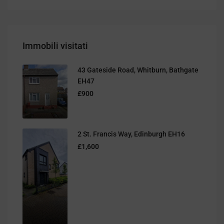
Immobili visitati
43 Gateside Road, Whitburn, Bathgate
EH47
£900
2 St. Francis Way, Edinburgh EH16
£1,600