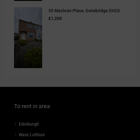
55 Maclean Place, Gorebridge EH23
£1,200
To rent in area
Edinburgh
West Lothian