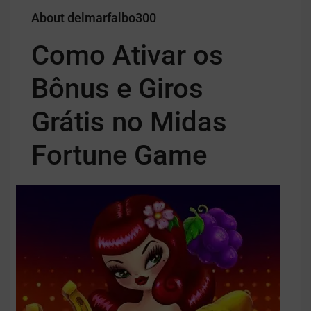
About delmarfalbo300
Como Ativar os
Bônus e Giros
Grátis no Midas
Fortune Game